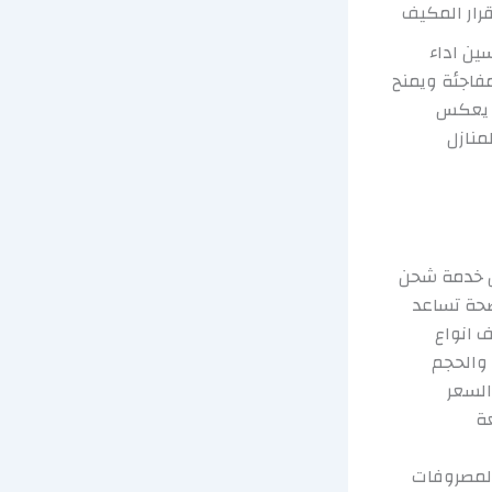
رار المكيف
ين اداء
فاجئة ويمنح
ة يعكس
منازل
ن خدمة شحن
ضحة تساعد
 انواع
 والحجم
السعر
ة
المصروفات