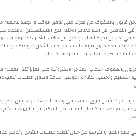
حن فريون بالهفوف من قدرته على توفير الوقت والجهد للعملاء ح
في التوصيل من اهم معايير الاختيار لدى المستهلكين الاعتماد ع
في تحسين تجربة الطلب ويقلل من حالات التأخير كما يرفع مستوى 
لهفوف يقدم حلول مرنة تناسب احتياجات الشحن اليومية سواء للطل
تجارية المتكررة مما يدعم استمرارية الاعمال
ون بالهفوف اصحاب المتاجر الالكترونية على تعزيز ثقة العملاء م
اعيد التسليم وتحسين كفاءة التوصيل سرعة وصول الطلبات تلعب دو
 وجود شريك شحن قوي يساهم في زيادة المبيعات وتحسين الصورة 
رية و يمنح اصحاب الاعمال القدرة على التركيز في تطوير خدماتهم 
صيل
 دعم النمو والتوسع من خلال تنظيم عمليات الشحن وتوفير متا