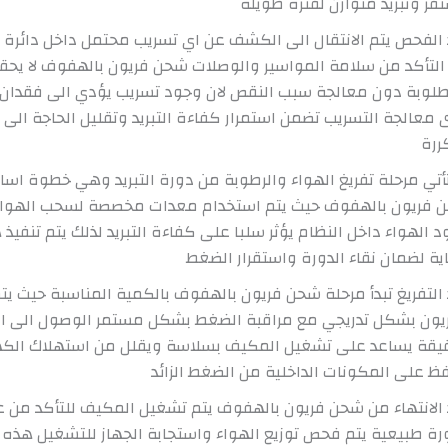
ر وتبريد متوازن لفترة طويلة
الفحص يتم الانتقال الى الكشف عن اي تسريب محتمل داخل دائرة ال
التأكد من سلامة المواسير والوصلات شحن فريون بالهفوف لا يحقق
طلوبة دون معالجة سبب النقص لان وجود تسريب يؤدي الى فقدان ا
 معالجة التسريب تضمن استمرار كفاءة التبريد وتقليل الحاجة الى 
ررة
أتي مرحلة تفريغ الهواء والرطوبة من دورة التبريد وهي خطوة اس
 فريون بالهفوف حيث يتم استخدام معدات مخصصة لسحب الهواء 
 الهواء داخل النظام يؤثر سلبا على كفاءة التبريد لذلك يتم تنفيذ 
ية لضمان نقاء الدورة واستقرار الضغط
التفريغ تبدأ مرحلة شحن فريون بالهفوف بالكمية المناسبة حيث يت
ريون بشكل تدريجي مع مراقبة الضغط بشكل مستمر الوصول الى ا
قيقة يساعد على تشغيل المكيف بسلاسة ويقلل من استهلاك الكهر
ظ على المكونات الداخلية من الضغط الزائد
الانتهاء من شحن فريون بالهفوف يتم تشغيل المكيف للتأكد من عو
رة طبيعية يتم فحص توزيع الهواء واستجابة الجهاز للتشغيل هذه