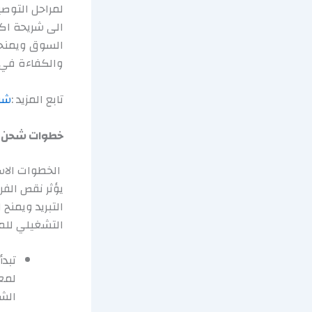
لمراحل التوصي
الى شريحة اكب
السوق ويمنحه
والكفاءة في 
تابع المزيد :
شر
خطوات شحن ف
الخطوات الاس
يؤثر نقص الفر
التبريد ويمنح
التشغيلي للم
تبد
لمع
الشح