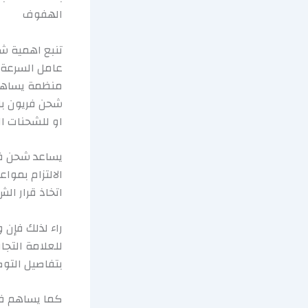
الهفوف
تنبع اهمية ش
عامل السرعة 
منظمة يساهم 
شحن فريون با
او للشحنات ال
يساعد شحن فري
الالتزام بمو
اتخاذ قرار الش
راء لذلك فإن
للعلامة التجا
بتفاصيل التو
كما يساهم في