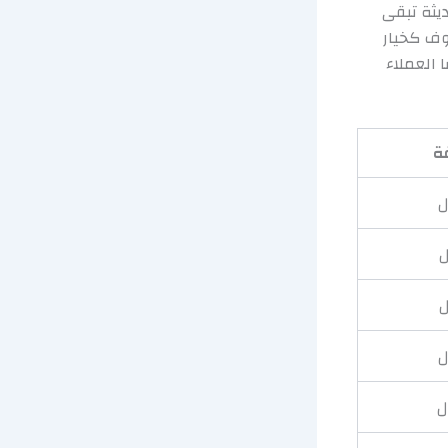
يثة تبقى
وف كخيار
 العملاء
ة