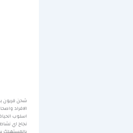
شحن فريون با
الافراد واصح
اسلوب الحياة
نجاح اي نشاط
بالمستهلك بش