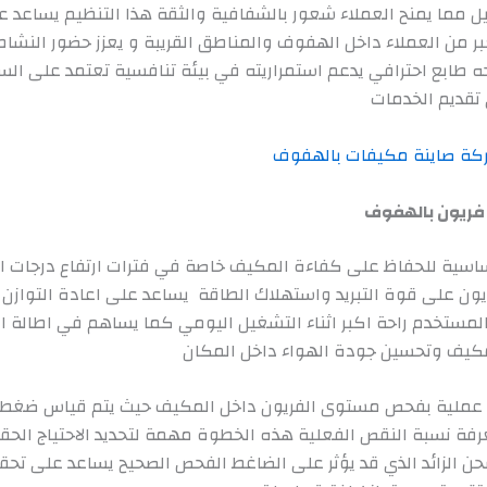
ل مما يمنح العملاء شعور بالشفافية والثقة هذا التنظيم يساعد 
ر من العملاء داخل الهفوف والمناطق القريبة و يعزز حضور النشاط
 طابع احترافي يدعم استمراريته في بيئة تنافسية تعتمد على الس
تقديم الخدمات
كة صاينة مكيفات بالهفوف
ريون بالهفوف
اسية للحفاظ على كفاءة المكيف خاصة في فترات ارتفاع درجات ال
يون على قوة التبريد واستهلاك الطاقة يساعد على اعادة التوازن
 المستخدم راحة اكبر اثناء التشغيل اليومي كما يساهم في اطالة ا
كيف وتحسين جودة الهواء داخل المكان
أ عملية بفحص مستوى الفريون داخل المكيف حيث يتم قياس ضغط ا
رفة نسبة النقص الفعلية هذه الخطوة مهمة لتحديد الاحتياج الح
ن الزائد الذي قد يؤثر على الضاغط الفحص الصحيح يساعد على تحقي