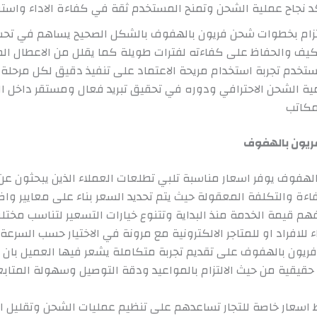
د نجاح عملية الشحن وتمنح المستخدم ثقة في كفاءة الاداء واستق
لتزام بخطوات شحن فريون بالهفوف بالشكل الصحيح يساهم في تحس
كيف والحفاظ على كفاءته لفترات طويلة كما يقلل من الاعطال الم
ستخدم تجربة استخدام مريحة الاعتماد على تنفيذ دقيق لكل مرحل
ة الشحن الاحترافي ودوره في تحقيق تبريد فعال ومستقر داخل ال
مكاتب
ريون بالهفوف
لهفوف يوفر اسعار مناسبة تلبي تطلعات العملاء الذين يبحثون ع
اءة والتكلفة المعقولة حيث يتم تحديد السعر بناء على معايير وا
م قيمة الخدمة منذ البداية وتتنوع خيارات التسعير لتناسب مختلف
للافراد او للمتاجر الالكترونية مع مرونة في الاختيار حسب السرعة
يون بالهفوف على تقديم تجربة متكاملة يشعر فيها العميل بان 
يقية من حيث الالتزام بالمواعيد ودقة التوصيل وسهولة المتابع
 اسعار خاصة للتجار تساعدهم على تنظيم عمليات الشحن وتقليل 