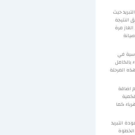
تبريد حيث
 النتيجة
لغاز مرة
صيانة
اسية في
بالكامل
هذه المرحلة
م اضافة
لكمية
باء كما
دة التبريد
 الخطوة