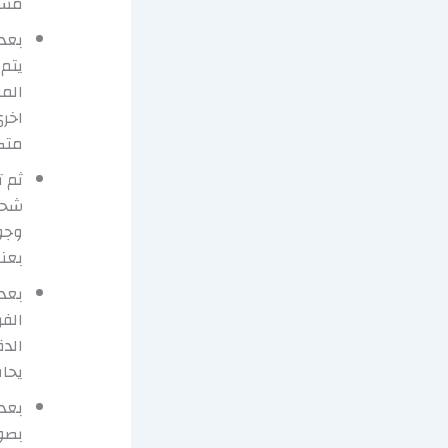
مستق
بعد 
يتم 
الم
اخرى
متك
ثم ت
شحن
وجود
بعنا
بعد 
الف
الد
يحاف
بعد 
بصو