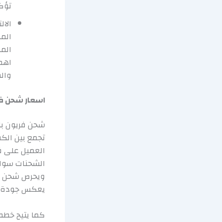
تؤك
الا
الم
الم
اهمي
وال
اسعار شحن ف
شحن فريون با
تجمع بين الكف
العميل على فه
الشحنات سواء 
ويحرص شحن فر
يعكس جودة حق
كما يتيح خطط