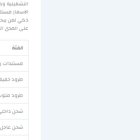
التشغيلية ود
الاسعار مستق
ذكي لمن يبحث
على المدى ال
الفئة
مستندات ر
طرود خفيف
طرود متو
شحن داخلي
شحن عاجل