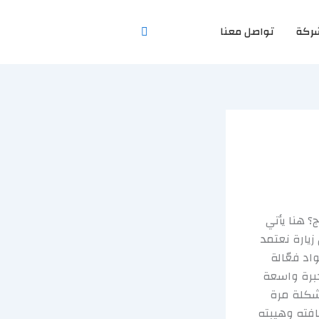
ركة
تواصل معنا
؟ هنا يأتي
زيارة نعتمد
د فعّالة
برة واسعة
شكلة مرة
افته وهيبته