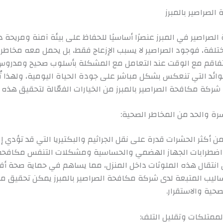
الصراصير بالمبرز
لصراصير في المبرز عنصرًا أساسيًا للحفاظ على بيئة آمنة ومريحة د
تلفة، فوجود الصراصير لا يسبب الإزعاج فقط، بل يحمل معه مخاطر
فاقم مع الوقت عند التعامل مع المشكلة بأسلوب صحيح ومدروس
وائد التي تنعكس بشكل مباشر على جودة الحياة اليومية، ولهذا تُ
شركة مكافحة الصراصير بالمبرز من الخيارات الفعّالة لتحقيق هذه ال
رة والحد من المخاطر الصحية:
 من أكثر الحشرات قدرة على نقل الجراثيم والبكتيريا التي قد تؤدي 
ضطرابات الجهاز الهضمي والحساسية ومشكلات التنفس مكافحة 
انتقال هذه الملوثات داخل المنزل، مما يساهم في حماية صحة أفرا
ساليب المتبعة لدى شركة مكافحة الصراصير بالمبرز يمكن تحقيق 
صحية والاستقرار.
لممتلكات وتقليل التلف: