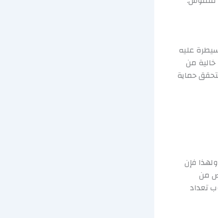
 ملموس.
سيطرة عليه
خالية من
تتحقق حماية
لهذا فإن
لص من
ب تعداد