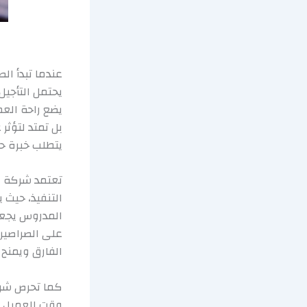
عندما تبدأ ال
يحتمل التأجيل
يضع راحة العم
بل تمتد لتؤثر
يتطلب خبرة ح
تعتمد شركة م
التنفيذ، حيث
المدروس يجعل
على الصراصير
الفارق ويمنح ن
كما تحرص شركة
وقت العميل و