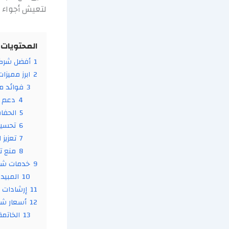
لتعيش أجواء ها
المحتويات
1
أفضل شركة 
2
ابرز مميزا
3
فوائد مك
4
دعم ص
5
الحفا
6
تحسين
7
تعزيز 
8
منع تك
9
خدمات شركة
10
المبيدا
11
إرشادات ل
12
أسعار شر
13
الخاتمة