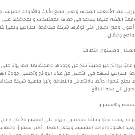
 إلى تلف الأطعمة المخزنة وبعض قطع الأثاث والأدوات المنزلية، 
وقعة القضاء عليها يساعد في حماية الممتلكات والمحافظة على 
أطول. ومع الحلول التي توفرها شركة مكافحة الصراصير بالمبرز يت
واضح وفعّال.
المكان ومستوى النظافة:
ر غالبًا بروائح غير محببة تنتج عن وجودها ومخلفاتها، مما يؤثر على
ة الصراصير تسهم في التخلص من هذه الروائح وتحسين جودة الهو
ا يمنح شعورًا دائمًا بالانتعاش والنظافة وتبرز فاعلية شركة مكافح
وصول إلى هذه النتائج.
لنفسية والاستقرار:
ير قد يسبب توترًا وقلقًا مستمرين، ويؤثر على الشعور بالأمان داخل 
عيد الهدوء والراحة النفسية، ويجعل المكان أكثر استقرارًا وطمأنين