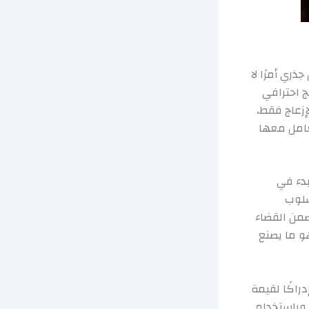
ذري أمرًا لا
ج احترافي
إزعاج فقط،
تعامل معها
بدء في
سلوب
ضمن القضاء
و ما يصنع
راكًا لقيمة
وباستخدام