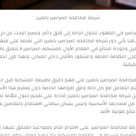
شركة مكافحة الصراصير بالمبرز
صراصير في الظهور، تتحول الراحة إلى قلق دائم، ويصبح البحث عن حل ج
 هنا يأتي دور شركة مكافحة الصراصير بالمبرز التي تعتمد على منه
يل وجودة النتائج في المقام الأول. فمشكلة الصراصير لا تتعلق بال
 على النظافة العامة والشعور بالأمان داخل المكان، ولهذا فإن ال
قيقية.
كافحة الصراصير بالمبرز على فهم دقيق لطبيعة المشكلة قبل ال
 يتم التعامل مع كل حالة وفق ظروفها الخاصة دون تعميم هذا الأ
 شركة مكافحة الصراصير بالمبرز قادرة على تقديم حلول فعّالة ت
 من مصادرها الأساسية وليس بشكل سطحي الاهتمام بالتفاصيل ه
تائج طويلة الأمد.
 مكافحة الصراصير على الالتزام التام بالمواعيد المتفق عليها، إد
أهمية السرعة في معالجة المشكلة يتم تنفيذ العمل بدقة عالية 