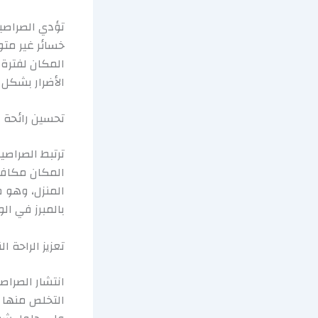
تؤدي الصراصير
خسائر غير مت
المكان لفترة 
الأضرار بشكل 
تحسين رائحة 
ترتبط الصراصي
المكان مكافح
المنزل، وهو م
بالمبرز في ال
تعزيز الراحة ا
انتشار الصراص
التخلص منها ي