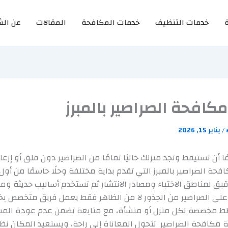
خدمات التنظيف
خدمات المكافحة
المقالات
عن الش
افحة الصراصير بالمبرز
/
يناير 15, 2026
 أن تستيقظ وتجد منزلك خاليًا تمامًا من الصراصير دون قلق أو إزعاج
حة الصراصير بالمبرز التي تقدم بداية مختلفة وحلًا حاسمًا من أول 
 لمناطق الاختباء ومصادر الانتشار ثم نستخدم أساليب حديثة وموا
لى الصراصير من الجذور لا من الظاهر فقط يعمل فريق متخصص بخ
ط مخصصة لكل منزل أو منشأة، مع متابعة تضمن عدم عودة الم
 مكافحة الصراصير تتحول المعاناة إلى راحة، ويستعيد المكان نظ