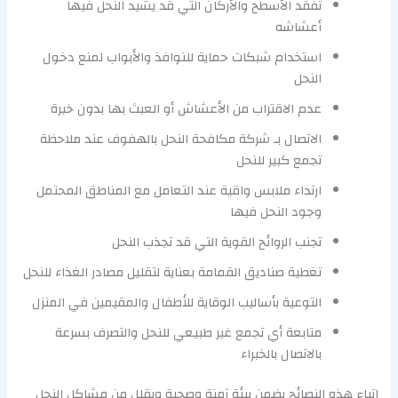
تفقد الأسطح والأركان التي قد يشيد النحل فيها
أعشاشه
استخدام شبكات حماية للنوافذ والأبواب لمنع دخول
النحل
عدم الاقتراب من الأعشاش أو العبث بها بدون خبرة
الاتصال بـ شركة مكافحة النحل بالهفوف عند ملاحظة
تجمع كبير للنحل
ارتداء ملابس واقية عند التعامل مع المناطق المحتمل
وجود النحل فيها
تجنب الروائح القوية التي قد تجذب النحل
تغطية صناديق القمامة بعناية لتقليل مصادر الغذاء للنحل
التوعية بأساليب الوقاية للأطفال والمقيمين في المنزل
متابعة أي تجمع غير طبيعي للنحل والتصرف بسرعة
بالاتصال بالخبراء
اتباع هذه النصائح يضمن بيئة آمنة وصحية ويقلل من مشاكل النحل