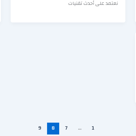
نعتمد على أحدث تقنيات
9
8
7
…
1